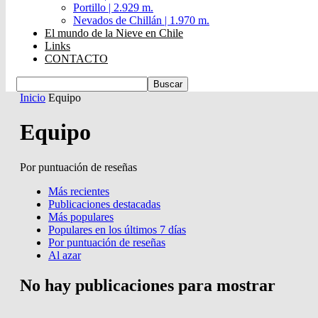
Portillo | 2.929 m.
Nevados de Chillán | 1.970 m.
El mundo de la Nieve en Chile
Links
CONTACTO
Inicio
Equipo
Equipo
Por puntuación de reseñas
Más recientes
Publicaciones destacadas
Más populares
Populares en los últimos 7 días
Por puntuación de reseñas
Al azar
No hay publicaciones para mostrar