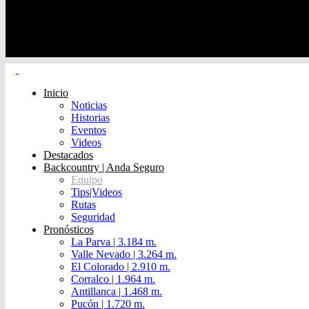
Inicio
Noticias
Historias
Eventos
Videos
Destacados
Backcountry | Anda Seguro
Equipo
Tips|Videos
Rutas
Seguridad
Pronósticos
La Parva | 3.184 m.
Valle Nevado | 3.264 m.
El Colorado | 2.910 m.
Corralco | 1.964 m.
Antillanca | 1.468 m.
Pucón | 1.720 m.