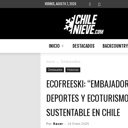
VIERNES, AGOSTO 7, 2026
Chilenieve
INICIO
DESTACADOS
BACKCOUNTRY 
Inicio
Destacados
Destacados
Historias
ECOFREESKI: “EMBAJADORE
DEPORTES Y ECOTURISMO
SUSTENTABLE EN CHILE
Por
Racer
-
24 Enero 2025