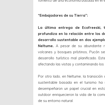
fomento de una economía basada en el ec
“Embajadores de su Tierra”:
La última entrega de Ecofreeski, 
profundiza en la relación entre los de
desarrollo sustentable en dos ejempl
Neltume.
A pesar de su abundante riqu
volcanes y bosques prístinos, Pucón s
desarrollo turístico mal planificado. E
afectando las vistas y contaminando los 
Por otro lado, en Neltume, la transició
sustentable basada en el turismo ha s
desempeñaron un papel crucial en esta 
outdoor enriquecieron la vida de la com
de su entorno natural.