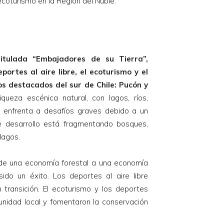
oturismo en la Región del Ñuble.
titulada “Embajadores de su Tierra”,
portes al aire libre, el ecoturismo y el
os destacados del sur de Chile: Pucón y
eza escénica natural, con lagos, ríos,
e enfrenta a desafíos graves debido a un
ste desarrollo está fragmentando bosques,
lagos.
n de una economía forestal a una economía
ido un éxito. Los deportes al aire libre
transición. El ecoturismo y los deportes
unidad local y fomentaron la conservación