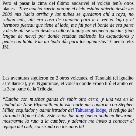
Pero al pasar la cima del último andarivel el volcán tenía otros
planes
“Tuve mucha suerte porque el cielo estaba abierto desde los
2000 mts hacia arriba y las nubes se quedaron ahí a raya, no
subían más, ahí era cosa de caminar para ir a ver el lago y el
hermoso pleteau que tiene al lado, me fui por el borde de esa parte
y desde ahí se veía desde lo alto el lago y un pequeño glaciar (tipo
lengua de nieve) por donde estaban subiendo los esquiadores y
gente con tabla. Fue un lindo día para los optimistas”
Cuenta feliz
JM.
Las aventuras siguieron en 2 otros volcanes, el Taranaki (el igualito
al Villarrica), y el Ngauruhoe, el volcán donde Frodo tiró el anillo en
la 3era parte de la Trilogía.
“Estaba con muchas ganas de subir otro cerro, y una vez en la
ciudad de New Plymouth en la isla norte me contacte con Stephen
Miller, esquiador y administrador del
Tahurangi lodge
, el refugio del
Taranaki Alpine Club. Este señor fue muy buena onda en llevarme,
mostrarme la ruta a la cumbre, y además me invito a conocer el
refugio del club, construido en los años 60”