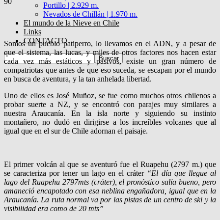
90
Portillo | 2.929 m.
Nevados de Chillán | 1.970 m.
El mundo de la Nieve en Chile
Links
CONTACTO
Somos un pueblo patiperro, lo llevamos en el ADN, y a pesar de
que el sistema, las lucas, y miles de otros factores nos hacen estar
cada vez más estáticos y pasivos, existe un gran número de
compatriotas que antes de que eso suceda, se escapan por el mundo
en busca de aventura, y la tan anhelada libertad.
Uno de ellos es José Muñoz, se fue como muchos otros chilenos a
probar suerte a NZ, y se encontró con parajes muy similares a
nuestra Araucanía. En la isla norte y siguiendo su instinto
montañero, no dudó en dirigirse a los increíbles volcanes que al
igual que en el sur de Chile adornan el paisaje.
El primer volcán al que se aventuró fue el Ruapehu (2797 m.) que
se caracteriza por tener un lago en el cráter
“El día que llegue al
lago del Ruapehu 2797mts (cráter), el pronóstico salía bueno, pero
amaneció encapotado con esa neblina engañadora, igual que en la
Araucanía. La ruta normal va por las pistas de un centro de ski y la
visibilidad era como de 20 mts”