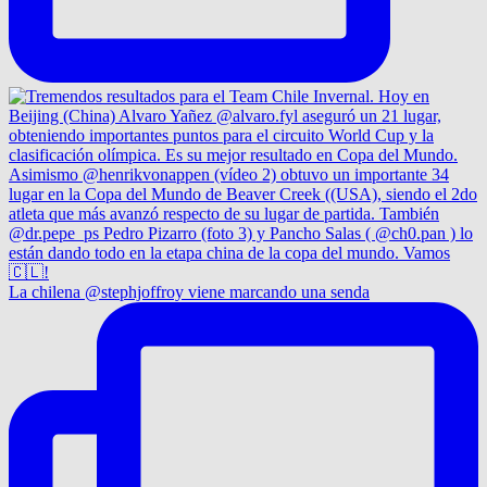
La chilena @stephjoffroy viene marcando una senda