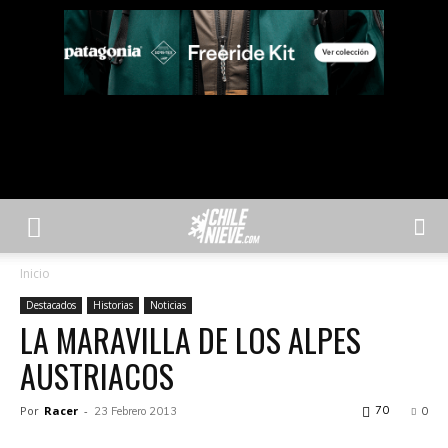
Inicio
Destacados
Historias
Noticias
LA MARAVILLA DE LOS ALPES
AUSTRIACOS
Por
Racer
-
70
23 Febrero 2013
0