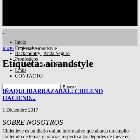
Inicio
Destacados
Inicio
Etiquetas
Airandstyle
Backcountry | Anda Seguro
Pronósticos
Etiqueta: airandstyle
El mundo de la Nieve en Chile
Links
CONTACTO
IÑAQUI IRARRÁZABAL: CHILENO
HACIEND...
1 Diciembre 2017
SOBRE NOSOTROS
Chilenieve es un diario online informativo que abarca un amplio
contenido de temas y noticias respecto a los deportes de nieve en