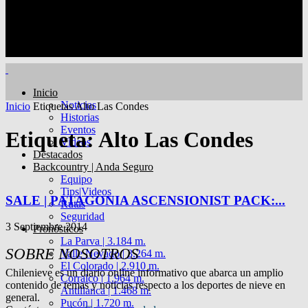
Inicio
Noticias
Inicio
Etiquetas
Alto Las Condes
Historias
Eventos
Etiqueta: Alto Las Condes
Videos
Destacados
Backcountry | Anda Seguro
Equipo
Tips|Videos
SALE | PATAGONIA ASCENSIONIST PACK:...
Rutas
Seguridad
3 Septiembre 2014
Pronósticos
La Parva | 3.184 m.
SOBRE NOSOTROS
Valle Nevado | 3.264 m.
El Colorado | 2.910 m.
Chilenieve es un diario online informativo que abarca un amplio
Corralco | 1.964 m.
contenido de temas y noticias respecto a los deportes de nieve en
Antillanca | 1.468 m.
general.
Pucón | 1.720 m.