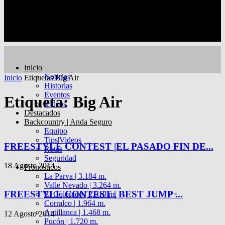
Inicio
Noticias
Inicio
Etiquetas
Big Air
Historias
Eventos
Etiqueta: Big Air
Videos
Destacados
Backcountry | Anda Seguro
Equipo
Tips|Videos
FREESTYLE CONTEST |EL PASADO FIN DE...
Rutas
Seguridad
18 Agosto 2014
Pronósticos
La Parva | 3.184 m.
Valle Nevado | 3.264 m.
FREESTYLE CONTEST | BEST JUMP ̵...
El Colorado | 2.910 m.
Corralco | 1.964 m.
Antillanca | 1.468 m.
12 Agosto 2014
Pucón | 1.720 m.