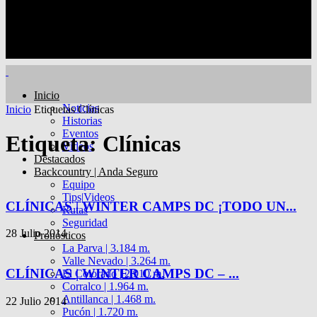
Inicio
Noticias
Inicio
Etiquetas
Clínicas
Historias
Eventos
Etiqueta: Clínicas
Videos
Destacados
Backcountry | Anda Seguro
Equipo
Tips|Videos
CLÍNICAS | WINTER CAMPS DC ¡TODO UN...
Rutas
Seguridad
28 Julio 2014
Pronósticos
La Parva | 3.184 m.
Valle Nevado | 3.264 m.
CLÍNICAS | WINTER CAMPS DC – ...
El Colorado | 2.910 m.
Corralco | 1.964 m.
Antillanca | 1.468 m.
22 Julio 2014
Pucón | 1.720 m.