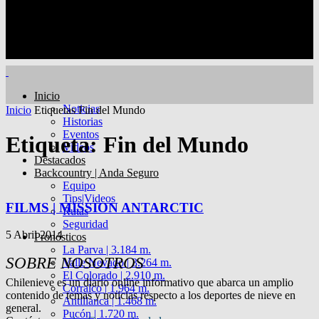
Inicio
Noticias
Inicio
Etiquetas
Fin del Mundo
Historias
Eventos
Etiqueta: Fin del Mundo
Videos
Destacados
Backcountry | Anda Seguro
Equipo
Tips|Videos
FILMS | MISSION ANTARCTIC
Rutas
Seguridad
5 Abril 2014
Pronósticos
La Parva | 3.184 m.
SOBRE NOSOTROS
Valle Nevado | 3.264 m.
El Colorado | 2.910 m.
Chilenieve es un diario online informativo que abarca un amplio
Corralco | 1.964 m.
contenido de temas y noticias respecto a los deportes de nieve en
Antillanca | 1.468 m.
general.
Pucón | 1.720 m.