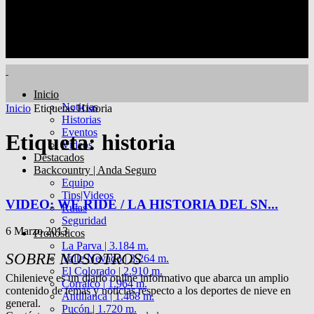
Inicio
Noticias
Inicio
Etiquetas
Historia
Historias
Eventos
Etiqueta: historia
Videos
Destacados
Backcountry | Anda Seguro
Equipo
Tips|Videos
VIDEO: WE RIDE / LA HISTORIA DEL SN...
Rutas
Seguridad
6 Marzo 2013
Pronósticos
La Parva | 3.184 m.
SOBRE NOSOTROS
Valle Nevado | 3.264 m.
El Colorado | 2.910 m.
Chilenieve es un diario online informativo que abarca un amplio
Corralco | 1.964 m.
contenido de temas y noticias respecto a los deportes de nieve en
Antillanca | 1.468 m.
general.
Pucón | 1.720 m.