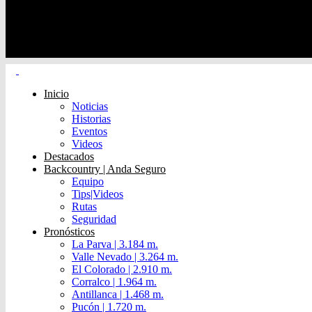
Inicio
Noticias
Historias
Eventos
Videos
Destacados
Backcountry | Anda Seguro
Equipo
Tips|Videos
Rutas
Seguridad
Pronósticos
La Parva | 3.184 m.
Valle Nevado | 3.264 m.
El Colorado | 2.910 m.
Corralco | 1.964 m.
Antillanca | 1.468 m.
Pucón | 1.720 m.