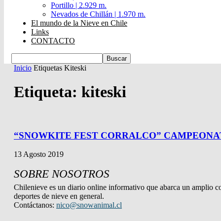
Portillo | 2.929 m.
Nevados de Chillán | 1.970 m.
El mundo de la Nieve en Chile
Links
CONTACTO
Inicio
Etiquetas
Kiteski
Etiqueta: kiteski
“SNOWKITE FEST CORRALCO” CAMPEONAT
13 Agosto 2019
SOBRE NOSOTROS
Chilenieve es un diario online informativo que abarca un amplio co
deportes de nieve en general.
Contáctanos:
nico@snowanimal.cl