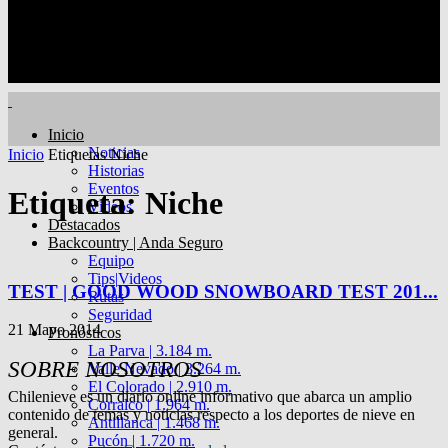
Inicio
Noticias
Inicio
Etiquetas
Niche
Historias
Eventos
Etiqueta: Niche
Videos
Destacados
Backcountry | Anda Seguro
Equipo
Tips|Videos
TEST | GOOD WOOD SNOWBOARD TEST 201...
Rutas
Seguridad
21 Mayo 2014
Pronósticos
La Parva | 3.184 m.
SOBRE NOSOTROS
Valle Nevado | 3.264 m.
El Colorado | 2.910 m.
Chilenieve es un diario online informativo que abarca un amplio
Corralco | 1.964 m.
contenido de temas y noticias respecto a los deportes de nieve en
Antillanca | 1.468 m.
general.
Pucón | 1.720 m.