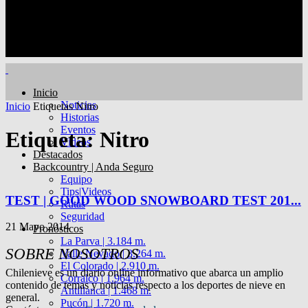
Inicio
Noticias
Inicio
Etiquetas
Nitro
Historias
Eventos
Etiqueta: Nitro
Videos
Destacados
Backcountry | Anda Seguro
Equipo
Tips|Videos
TEST | GOOD WOOD SNOWBOARD TEST 201...
Rutas
Seguridad
21 Mayo 2014
Pronósticos
La Parva | 3.184 m.
SOBRE NOSOTROS
Valle Nevado | 3.264 m.
El Colorado | 2.910 m.
Chilenieve es un diario online informativo que abarca un amplio
Corralco | 1.964 m.
contenido de temas y noticias respecto a los deportes de nieve en
Antillanca | 1.468 m.
general.
Pucón | 1.720 m.