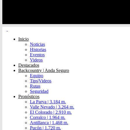
Inicio
Noticias
Historias
Eventos
Videos
Destacados
Backcountry | Anda Seguro
Equipo
Tips|Videos
Rutas
Seguridad
Pronósticos
La Parva | 3.184 m.
Valle Nevado | 3.264 m.
El Colorado | 2.910 m.
Corralco | 1.964 m.
Antillanca | 1.468 m.
Pucón | 1.720 m.