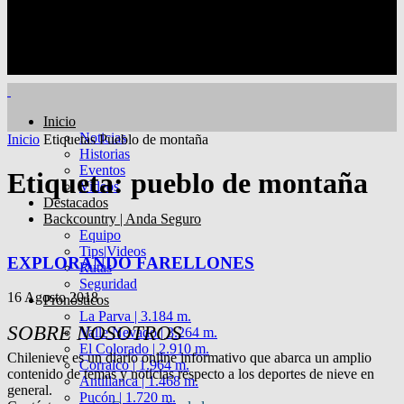
Inicio
Noticias
Inicio
Etiquetas
Pueblo de montaña
Historias
Eventos
Etiqueta: pueblo de montaña
Videos
Destacados
Backcountry | Anda Seguro
Equipo
Tips|Videos
EXPLORANDO FARELLONES
Rutas
Seguridad
16 Agosto 2018
Pronósticos
La Parva | 3.184 m.
SOBRE NOSOTROS
Valle Nevado | 3.264 m.
El Colorado | 2.910 m.
Chilenieve es un diario online informativo que abarca un amplio
Corralco | 1.964 m.
contenido de temas y noticias respecto a los deportes de nieve en
Antillanca | 1.468 m.
general.
Pucón | 1.720 m.