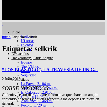
Inicio
Noticias
Inicio
Etiquetas
Selkrik
Historias
Eventos
Etiqueta: selkrik
Videos
Destacados
Backcountry | Anda Seguro
Equipo
Tips|Videos
“LOS PLÁSTICO”, LA TRAVESÍA DE UN G...
Rutas
Seguridad
2 Julio 2019
Pronósticos
La Parva | 3.184 m.
SOBRE NOSOTROS
Valle Nevado | 3.264 m.
El Colorado | 2.910 m.
Chilenieve es un diario online informativo que abarca un amplio
Corralco | 1.964 m.
contenido de temas y noticias respecto a los deportes de nieve en
Antillanca | 1.468 m.
general.
Pucón | 1.720 m.