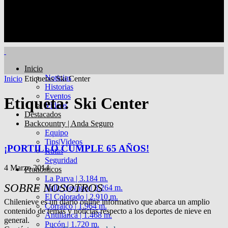
Inicio
Noticias
Inicio
Etiquetas
Ski Center
Historias
Eventos
Etiqueta: Ski Center
Videos
Destacados
Backcountry | Anda Seguro
Equipo
Tips|Videos
¡PORTILLO CUMPLE 65 AÑOS!
Rutas
Seguridad
4 Marzo 2014
Pronósticos
La Parva | 3.184 m.
SOBRE NOSOTROS
Valle Nevado | 3.264 m.
El Colorado | 2.910 m.
Chilenieve es un diario online informativo que abarca un amplio
Corralco | 1.964 m.
contenido de temas y noticias respecto a los deportes de nieve en
Antillanca | 1.468 m.
general.
Pucón | 1.720 m.