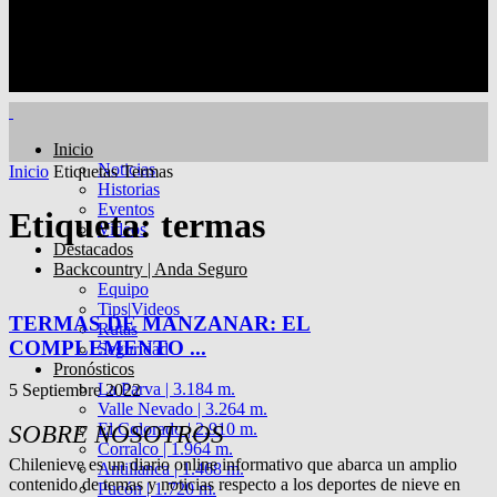
Inicio
Noticias
Inicio
Etiquetas
Termas
Historias
Eventos
Etiqueta: termas
Videos
Destacados
Backcountry | Anda Seguro
Equipo
Tips|Videos
TERMAS DE MANZANAR: EL
Rutas
COMPLEMENTO ...
Seguridad
Pronósticos
La Parva | 3.184 m.
5 Septiembre 2022
Valle Nevado | 3.264 m.
El Colorado | 2.910 m.
SOBRE NOSOTROS
Corralco | 1.964 m.
Chilenieve es un diario online informativo que abarca un amplio
Antillanca | 1.468 m.
contenido de temas y noticias respecto a los deportes de nieve en
Pucón | 1.720 m.