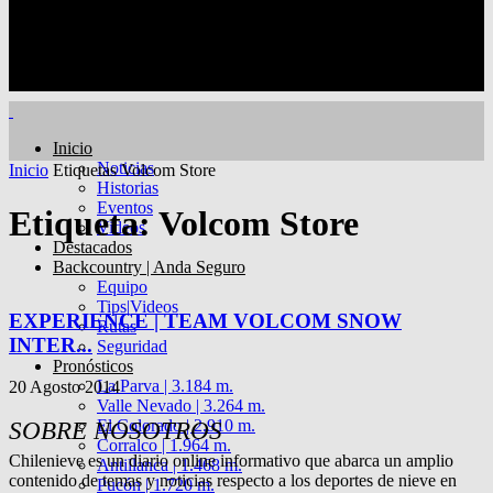
Inicio
Noticias
Inicio
Etiquetas
Volcom Store
Historias
Eventos
Etiqueta: Volcom Store
Videos
Destacados
Backcountry | Anda Seguro
Equipo
Tips|Videos
EXPERIENCE | TEAM VOLCOM SNOW
Rutas
INTER...
Seguridad
Pronósticos
La Parva | 3.184 m.
20 Agosto 2014
Valle Nevado | 3.264 m.
El Colorado | 2.910 m.
SOBRE NOSOTROS
Corralco | 1.964 m.
Chilenieve es un diario online informativo que abarca un amplio
Antillanca | 1.468 m.
contenido de temas y noticias respecto a los deportes de nieve en
Pucón | 1.720 m.