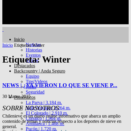
Inicio
Noticias
Inicio
Etiquetas
Winter
Historias
Eventos
Etiqueta: Winter
Videos
Destacados
Backcountry | Anda Seguro
Equipo
Tips|Videos
NEWS | ¿YA VIERON LO QUE SE VIENE P...
Rutas
Seguridad
30 Marzo 2015
Pronósticos
La Parva | 3.184 m.
SOBRE NOSOTROS
Valle Nevado | 3.264 m.
El Colorado | 2.910 m.
Chilenieve es un diario online informativo que abarca un amplio
Corralco | 1.964 m.
contenido de temas y noticias respecto a los deportes de nieve en
Antillanca | 1.468 m.
general.
Pucón | 1.720 m.