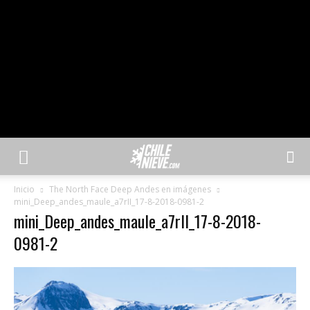
Inicio
The North Face Deep Andes en imágenes
mini_Deep_andes_maule_a7rII_17-8-2018-0981-2
mini_Deep_andes_maule_a7rII_17-8-2018-
0981-2