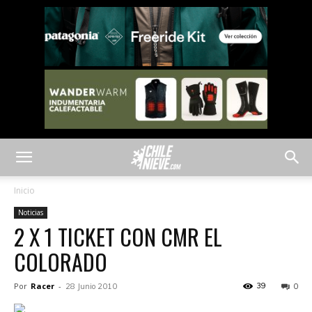
Inicio
Noticias
2 X 1 TICKET CON CMR EL
COLORADO
Por
Racer
-
39
28 Junio 2010
0