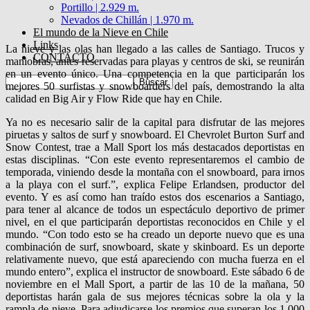
Portillo | 2.929 m.
Nevados de Chillán | 1.970 m.
El mundo de la Nieve en Chile
Links
La nieve y las olas han llegado a las calles de Santiago. Trucos y
CONTACTO
maniobras, antes reservadas para playas y centros de ski, se reunirán
en un evento único. Una competencia en la que participarán los
mejores 50 surfistas y snowboarders del país, demostrando la alta
calidad en Big Air y Flow Ride que hay en Chile.
Ya no es necesario salir de la capital para disfrutar de las mejores
piruetas y saltos de surf y snowboard. El Chevrolet Burton Surf and
Snow Contest, trae a Mall Sport los más destacados deportistas en
estas disciplinas. “Con este evento representaremos el cambio de
temporada, viniendo desde la montaña con el snowboard, para irnos
a la playa con el surf.”, explica Felipe Erlandsen, productor del
evento. Y es así como han traído estos dos escenarios a Santiago,
para tener al alcance de todos un espectáculo deportivo de primer
nivel, en el que participarán deportistas reconocidos en Chile y el
mundo. “Con todo esto se ha creado un deporte nuevo que es una
combinación de surf, snowboard, skate y skinboard. Es un deporte
relativamente nuevo, que está apareciendo con mucha fuerza en el
mundo entero”, explica el instructor de snowboard. Este sábado 6 de
noviembre en el Mall Sport, a partir de las 10 de la mañana, 50
deportistas harán gala de sus mejores técnicas sobre la ola y la
rampla de nieve. Para adjudicarse los premios que superan los 1.000