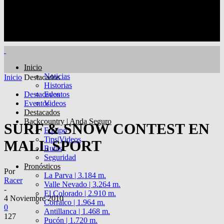
Inicio
Noticias
Inicio
Destacados
Historias
Destacados
Eventos
Eventos
Videos
Destacados
Backcountry | Anda Seguro
SURF & SNOW CONTEST EN
Equipo
Tips|Videos
MALL SPORT
Rutas
Seguridad
Pronósticos
Por
La Parva | 3.184 m.
Racer
Valle Nevado | 3.264 m.
-
El Colorado | 2.910 m.
4 Noviembre 2010
Corralco | 1.964 m.
0
Antillanca | 1.468 m.
127
Pucón | 1.720 m.