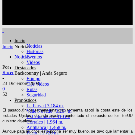
Inicio
Noticias
Inicio
Noticias
Historias
Noticias
Eventos
Videos
Por
Destacados
Racer
Backcountry | Anda Seguro
-
Equipo
23 Diciembre 2009
Tips|Videos
0
Rutas
52
Seguridad
Pronósticos
La Parva | 3.184 m.
El pasado fin de semana una gran tormenta azotó la costa este de los
Valle Nevado | 3.264 m.
Estados Unidos, dejando practicamente todo el noroeste de los EEUU
El Colorado | 2.910 m.
cubierto de nieve.
Corralco | 1.964 m.
Antillanca | 1.468 m.
Aunque para muchos esto podría ser muy bueno, se tuvo que lamentar la
Pucón | 1.720 m.