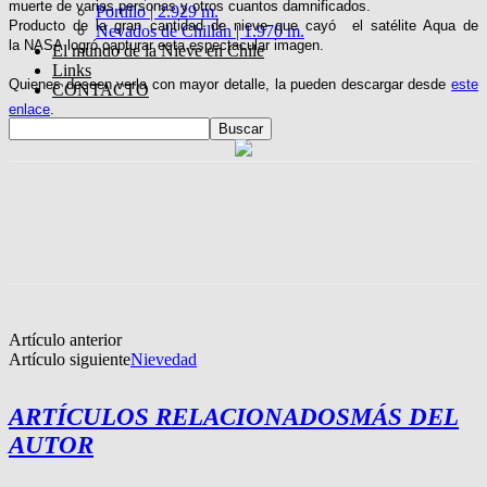
muerte de varias personas y otros cuantos damnificados.
Portillo | 2.929 m.
Producto de la gran cantidad de nieve que cayó
el satélite Aqua de
Nevados de Chillán | 1.970 m.
la
NASA
logró capturar esta espectacular imagen.
El mundo de la Nieve en Chile
Links
Quienes deseen verla con mayor detalle, la pueden descargar desde
este
CONTACTO
enlace
.
Artículo anterior
Artículo siguiente
Nievedad
ARTÍCULOS RELACIONADOS
MÁS DEL
AUTOR