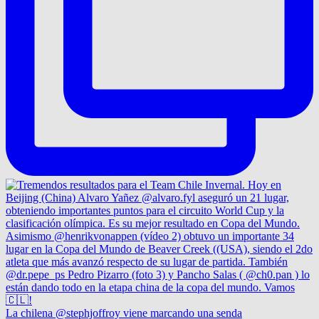
La chilena @stephjoffroy viene marcando una senda