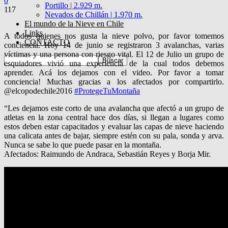
0
Portillo | 2.929 m.
117
Nevados de Chillán | 1.970 m.
El mundo de la Nieve en Chile
Links
A todos quienes nos gusta la nieve polvo, por favor tomemos
CONTACTO
conciencia. Hoy 14 de junio se registraron 3 avalanchas, varias
víctimas y una persona con riesgo vital. El 12 de Julio un grupo de
esquiadores vivió una experiencia de la cual todos debemos
aprender. Acá los dejamos con el video. Por favor a tomar
conciencia! Muchas gracias a los afectados por compartirlo.
@elcopodechile2016
‪#‎
ProtegeTuMontaña‬
“Les dejamos este corto de una avalancha que afectó a un grupo de
atletas en la zona central hace dos días, si llegan a lugares como
estos deben estar capacitados y evaluar las capas de nieve haciendo
una calicata antes de bajar, siempre estén con su pala, sonda y arva.
Nunca se sabe lo que puede pasar en la montaña.
Afectados: Raimundo de Andraca, Sebastián Reyes y Borja Mir.