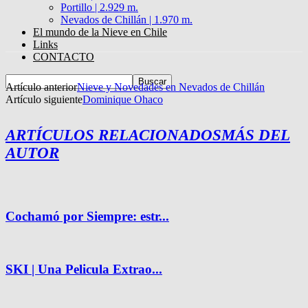
Portillo | 2.929 m.
Nevados de Chillán | 1.970 m.
El mundo de la Nieve en Chile
Links
CONTACTO
Artículo anterior
Nieve y Novedades en Nevados de Chillán
Artículo siguiente
Dominique Ohaco
ARTÍCULOS RELACIONADOS
MÁS DEL
AUTOR
Cochamó por Siempre: estr...
SKI | Una Pelicula Extrao...