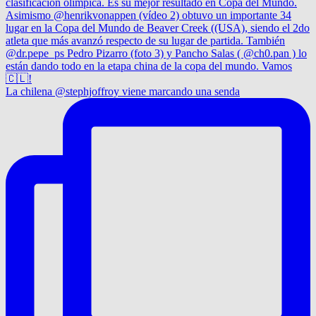
La chilena @stephjoffroy viene marcando una senda