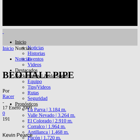
Inicio
Noticias
Inicio
Noticias
Historias
Noticias
Eventos
Videos
Destacados
BEO HALF PIPE
Backcountry | Anda Seguro
Equipo
Tips|Videos
Por
Rutas
Racer
Seguridad
-
Pronósticos
17 Enero 2009
La Parva | 3.184 m.
0
Valle Nevado | 3.264 m.
191
El Colorado | 2.910 m.
Corralco | 1.964 m.
Antillanca | 1.468 m.
Kevin Pearce
Pucón | 1.720 m.