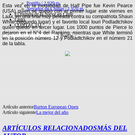
Portillo | 2.929 m.
Esta vez en la modalidad de Half Pipe fue Kevin Pearce
Nevados de Chillán | 1.970 m.
(USA) quien se quedó con el primer lugar este viernes en
El mundo de la Nieve en Chile
Laax, en una final muy peleada contra su compatriota Shaun
Links
White (segundo lugar) y el favorito local Iouri Podladtchikov
CONTACTO
quien quedó en tercer lugar. Los 1000 puntos de Pierce lo
dejaron en el N°4 del Ranking, mientras que White terminó
en la posición número 12 y Podladtchikov en el número 21
de la tabla.
Artículo anterior
Burton European Open
Artículo siguiente
La mejor del año
ARTÍCULOS RELACIONADOS
MÁS DEL