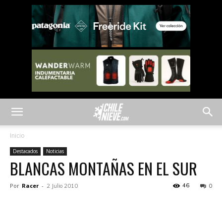
Inicio
Destacados
Noticias
BLANCAS MONTAÑAS EN EL SUR
Por
Racer
-
46
2 Julio 2010
0