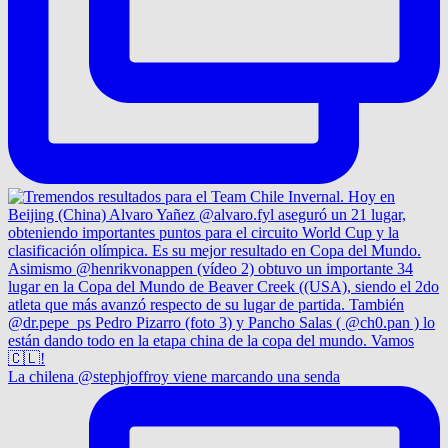
La chilena @stephjoffroy viene marcando una senda