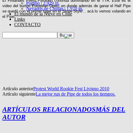
El Finlandés Peetu Piiroinen continúa dominando en el TTR. Este es el
Portillo | 2.929 m.
video del burton European Open, en donde además de ganar el Half Pipe
Nevados de Chillán | 1.970 m.
se quedó con el primer lugar en el Slope Style… acá lo vemos volando en
El mundo de la Nieve en Chile
el Pipe
Links
CONTACTO
Artículo anterior
Protest World Rookie Fest Livigno 2010
Artículo siguiente
La mejor run de Pipe de todos los tiempos.
ARTÍCULOS RELACIONADOS
MÁS DEL
AUTOR