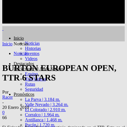
Inicio
Noticias
Inicio
Noticias
Historias
Noticias
Eventos
Videos
Destacados
BURTON EUROPEAN OPEN,
Backcountry | Anda Seguro
Equipo
TTR 6 STARS
Tips|Videos
Rutas
Seguridad
Por
Pronósticos
Racer
La Parva | 3.184 m.
-
Valle Nevado | 3.264 m.
20 Enero 2010
El Colorado | 2.910 m.
0
Corralco | 1.964 m.
66
Antillanca | 1.468 m.
Pucón | 1.720 m.