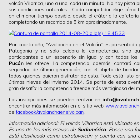
volcán Villarrica, uno a uno, cada un minuto. No hay pista p
sus condiciones naturales… Cada competidor elige cómo b
en el menor tiempo posible, desde el cráter a la cafeterí
completando un recorrido de 5 km aproximadamente.
Por cuarto año, “Avalancha en el Volcán” es presentado 
Patagonia y no sólo celebra la competencia, sino q
participantes a un escenario sin igual y con todos los 
Pucón
les ofrece. La competencia, además, contará co
seguridad de última generación, con el objeto de brindar
todos quienes quieran disfrutar de esta. Todo está listo e
últimas nieves del invierno 2014. Sé parte de esta aven
gran desafío: la competencia freeride más vertiginosa del 
Las inscripciones se pueden realizar en
info@avalancha
encontrar más información en el sitio web
www.avalancha
de
facebook/avalanchaenelvolcan
.
Información adicional: El volcán Villarrica está ubicado en
Es uno de los más activos de
Sudamérica
. Posee una fo
Está clasificado como estratovolcán y cuenta con una 