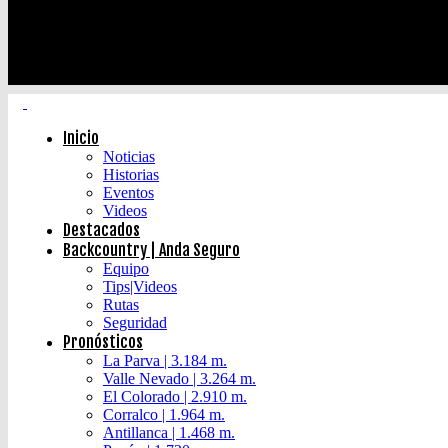
Inicio
Noticias
Historias
Eventos
Videos
Destacados
Backcountry | Anda Seguro
Equipo
Tips|Videos
Rutas
Seguridad
Pronósticos
La Parva | 3.184 m.
Valle Nevado | 3.264 m.
El Colorado | 2.910 m.
Corralco | 1.964 m.
Antillanca | 1.468 m.