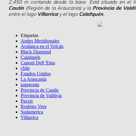
2.450 m contando desde la base. Está situado en el l
Cautín
(Región de la Araucanía) y la
Provincia de Valdi
entre el lago
Villarrica
y el lago
Calafquén
.
Etiquetas
Andes Meridionales
Avalanca en el Volcán
Black Diamond
Calafquén
Caponi Dell 'Etna
chile
Estados Unidos
La Araucanía
patagonia
Provincia de Cautín
Provincia de Valdivia
Pucon
Rodrigo Vera
Sudamerica
Villarrica