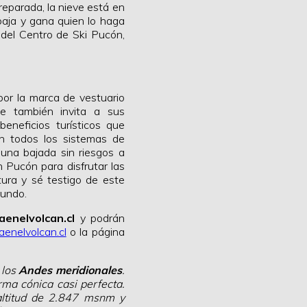
reparada, la nieve está en
aja y gana quien lo haga
a del Centro de Ski Pucón,
por la marca de vestuario
ue también invita a sus
beneficios turísticos que
n todos los sistemas de
 una bajada sin riesgos a
n Pucón para disfrutar las
tura y sé testigo de este
mundo.
enelvolcan.cl
y podrán
enelvolcan.cl
o la página
 los
Andes meridionales
.
rma cónica casi perfecta.
altitud de 2.847 msnm y