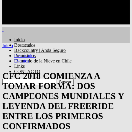
Inicio
Destacados
Inicio
Destacados
Backcountry | Anda Seguro
Pronósticos
Destacados
El mundo de la Nieve en Chile
Eventos
Links
CONTACTO
CFC 2018 COMIENZA A
TOMAR FORMA: DOS
CAMPEONES MUNDIALES Y
LEYENDA DEL FREERIDE
ENTRE LOS PRIMEROS
CONFIRMADOS