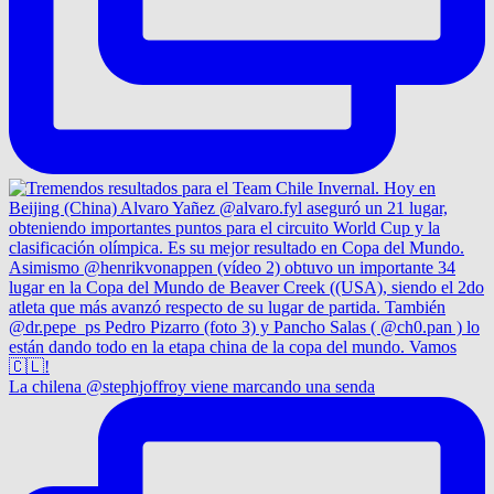
La chilena @stephjoffroy viene marcando una senda