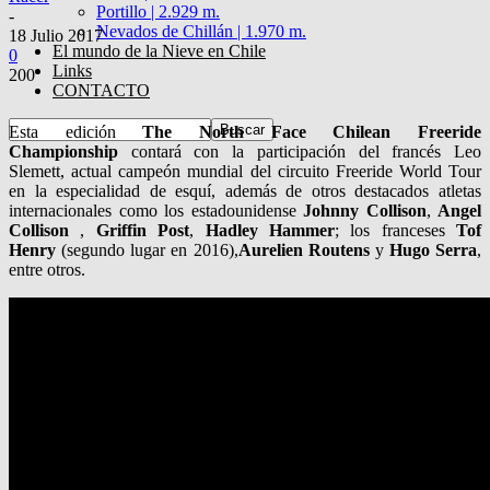
Portillo | 2.929 m.
-
Nevados de Chillán | 1.970 m.
18 Julio 2017
El mundo de la Nieve en Chile
0
Links
200
CONTACTO
Esta edición
The North Face Chilean Freeride
Championship
contará con la participación del francés Leo
Slemett, actual campeón mundial del circuito Freeride World Tour
en la especialidad de esquí, además de otros destacados atletas
internacionales como los estadounidense
Johnny Collison
,
Angel
Collison
,
Griffin Post
,
Hadley Hammer
; los franceses
Tof
Henry
(segundo lugar en 2016),
Aurelien Routens
y
Hugo Serra
,
entre otros.