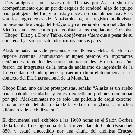
Dos amigos en una travesía de 11 días por Alaska sin más
acompañamiento que un par de esquíes de randoné, algo de equipo
para protegerse del frio, y lo justo y necesario para alimentarse. Esos
son los ingredientes de Alaskaminatas, un registro audiovisual
impresionante a cargo del fotógrafo y camarógrafo nacional Claudio
Vicuña, que tiene como protagonistas a los esquiadores Cristobal
“Chopo” Díaz y a Drew Tabke, dos jóvenes
riders
que a pesar de su
corta edad ya son considerados iconos por sus pares.
Alaskaminatas ha sido presentado en diversos ciclos de cine de
deporte aventura, acumulando múltiples premios en importantes
certámenes, tanto locales como internacionales. En esta ocasión,
fueron los integrantes de la rama de andinismo de ingeniería de la
Universidad de Chile quienes quisieron exhibir el documental en el
contexto del Día Internacional de la Montaña.
Chopo Diaz, uno de los protagonistas, señala: “Alaska es un sueño
para cualquier esquiador, y en esta expedición pudimos comprobar
por qué. Alaskaminatas no es solo una película de esquí extremo,
sino un relato del día a día de la vida en un glaciar a muchos
kilómetros de la civilización”.
El documental será exhibido a las 19:00 horas en el Salón Gorbea
de la facultad de ingeniería de la Universidad de Chile (Beauchef
850) y estará antecedido por una charla del alpinista Ernesto