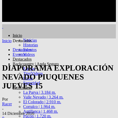
Inicio
Noticias
Inicio
Destacados
Historias
Destacados
Eventos
Eventos
Videos
Destacados
Backcountry | Anda Seguro
DIAPORAMA EXPLORACIÓN
Equipo
Tips|Videos
NEVADO PIUQUENES
Rutas
Seguridad
JUEVES 15
Pronósticos
La Parva | 3.184 m.
Valle Nevado | 3.264 m.
Por
El Colorado | 2.910 m.
Racer
Corralco | 1.964 m.
-
Antillanca | 1.468 m.
14 Diciembre 2016
Pucón | 1.720 m.