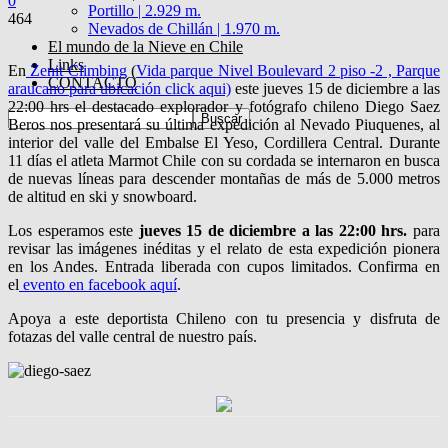
0
Portillo | 2.929 m.
464
Nevados de Chillán | 1.970 m.
El mundo de la Nieve en Chile
Links
En
Zenit Climbing
(
Vida parque Nivel Boulevard 2 piso -2 , Parque
CONTACTO
araucano para ubicación click aqui)
este jueves 15 de diciembre a las
22:00 hrs el destacado explorador y fotógrafo chileno Diego Saez
Beros nos presentará su última expedición al Nevado Piuquenes, al
interior del valle del Embalse El Yeso, Cordillera Central. Durante
11 días el atleta Marmot Chile con su cordada se internaron en busca
de nuevas líneas para descender montañas de más de 5.000 metros
de altitud en ski y snowboard.
Los esperamos este
jueves 15 de diciembre a las 22:00 hrs.
para
revisar las imágenes inéditas y el relato de esta expedición pionera
en los Andes. Entrada liberada con cupos limitados. Confirma en
el
evento en facebook aquí
.
Apoya a este deportista Chileno con tu presencia y disfruta de
fotazas del valle central de nuestro país.