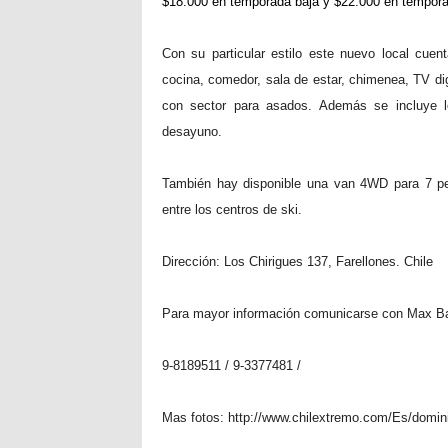
$18.000 en temporada baja y $22.000 en tempora
Con su particular estilo este nuevo local cue
cocina, comedor, sala de estar, chimenea, TV digi
con sector para asados. Además se incluye lo
desayuno.
También hay disponible una van 4WD para 7 pe
entre los centros de ski.
Dirección: Los Chirigues 137, Farellones. Chile
Para mayor información comunicarse con Max B
9-8189511 / 9-3377481 /
Mas fotos: http://www.chilextremo.com/Es/domi