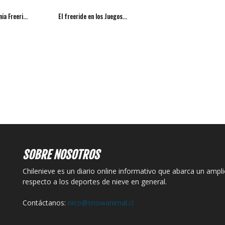
ia Freeri...
El freeride en los Juegos...
SOBRE NOSOTROS
Chilenieve es un diario online informativo que abarca un ampl
respecto a los deportes de nieve en general.
Contáctanos:
nico@snowanimal.cl