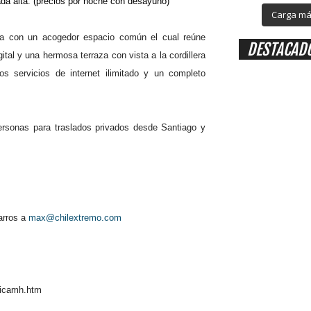
da alta. (precios por noche con desayuno)
Carga más
nta con un acogedor espacio común el cual reúne
DESTACAD
tal y una hermosa terraza con vista a la cordillera
s servicios de internet ilimitado y un completo
rsonas para traslados privados desde Santiago y
arros a
max@chilextremo.com
nicamh.htm