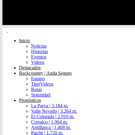
Inicio
Noticias
Historias
Eventos
Videos
Destacados
Backcountry | Anda Seguro
Equipo
Tips|Videos
Rutas
Seguridad
Pronósticos
La Parva | 3.184 m.
Valle Nevado | 3.264 m.
El Colorado | 2.910 m.
Corralco | 1.964 m.
Antillanca | 1.468 m.
Pucón | 1.720 m.