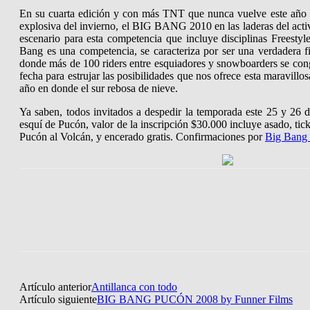
En su cuarta edición y con más TNT que nunca vuelve este año
explosiva del invierno, el BIG BANG 2010 en las laderas del activ
escenario para esta competencia que incluye disciplinas Freesty
Bang es una competencia, se caracteriza por ser una verdadera fi
donde más de 100 riders entre esquiadores y snowboarders se cong
fecha para estrujar las posibilidades que nos ofrece esta maravillo
año en donde el sur rebosa de nieve.
Ya saben, todos invitados a despedir la temporada este 25 y 26 d
esquí de Pucón, valor de la inscripción $30.000 incluye asado, tic
Pucón al Volcán, y encerado gratis. Confirmaciones por
Big Bang
Artículo anterior
Antillanca con todo
Artículo siguiente
BIG BANG PUCÓN 2008 by Funner Films