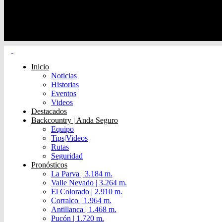
Inicio
Noticias
Historias
Eventos
Videos
Destacados
Backcountry | Anda Seguro
Equipo
Tips|Videos
Rutas
Seguridad
Pronósticos
La Parva | 3.184 m.
Valle Nevado | 3.264 m.
El Colorado | 2.910 m.
Corralco | 1.964 m.
Antillanca | 1.468 m.
Pucón | 1.720 m.