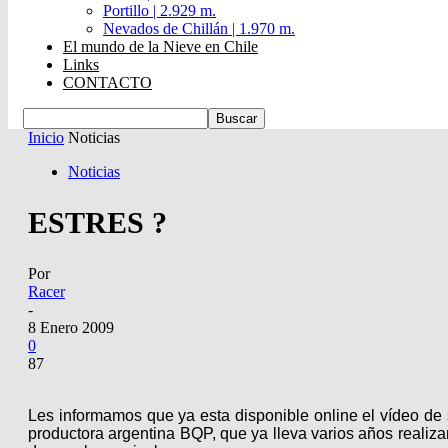
Portillo | 2.929 m.
Nevados de Chillán | 1.970 m.
El mundo de la Nieve en Chile
Links
CONTACTO
Inicio
Noticias
Noticias
ESTRES ?
Por
Racer
-
8 Enero 2009
0
87
Les informamos que ya esta disponible online el vídeo de
productora argentina BQP, que ya lleva varios años reali