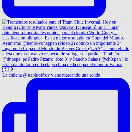
La chilena @stephjoffroy viene marcando una senda