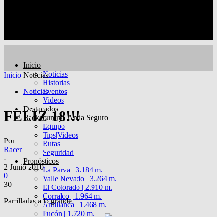
Inicio
Noticias
Inicio
Noticias
Historias
Noticias
Eventos
Videos
Destacados
FELIZ 18!!!
Backcountry | Anda Seguro
Equipo
Tips|Videos
Por
Rutas
Racer
Seguridad
-
Pronósticos
2 Junio 2010
La Parva | 3.184 m.
0
Valle Nevado | 3.264 m.
30
El Colorado | 2.910 m.
Corralco | 1.964 m.
Parrilladas a lo grande
Antillanca | 1.468 m.
Pucón | 1.720 m.