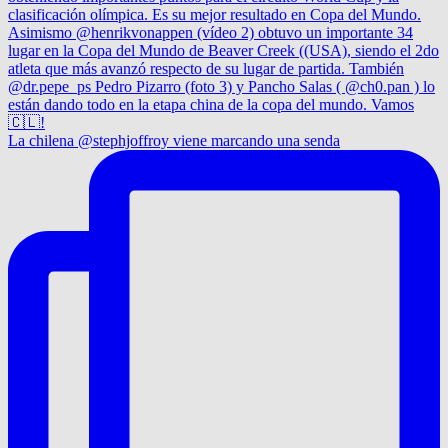
La chilena @stephjoffroy viene marcando una senda