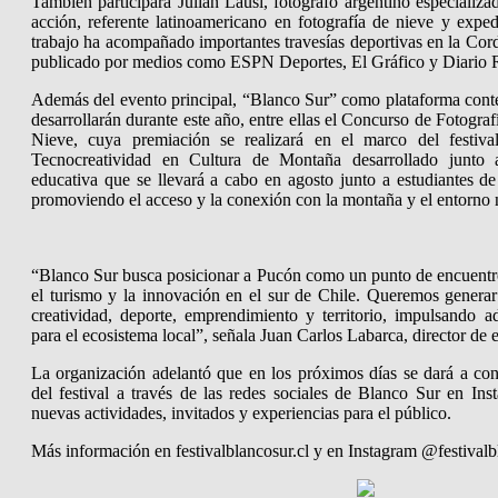
También participará Julián Lausi, fotógrafo argentino especializ
acción, referente latinoamericano en fotografía de nieve y expe
trabajo ha acompañado importantes travesías deportivas en la Cord
publicado por medios como ESPN Deportes, El Gráfico y Diario 
Además del evento principal, “Blanco Sur” como plataforma contem
desarrollarán durante este año, entre ellas el Concurso de Fotogr
Nieve, cuya premiación se realizará en el marco del festiv
Tecnocreatividad en Cultura de Montaña desarrollado junto
educativa que se llevará a cabo en agosto junto a estudiantes de
promoviendo el acceso y la conexión con la montaña y el entorno n
“Blanco Sur busca posicionar a Pucón como un punto de encuentro
el turismo y la innovación en el sur de Chile. Queremos genera
creatividad, deporte, emprendimiento y territorio, impulsando 
para el ecosistema local”, señala Juan Carlos Labarca, director de es
La organización adelantó que en los próximos días se dará a con
del festival a través de las redes sociales de Blanco Sur en In
nuevas actividades, invitados y experiencias para el público.
Más información en festivalblancosur.cl y en Instagram @festivalb