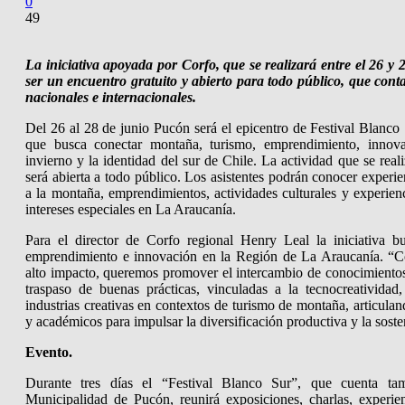
0
49
La iniciativa apoyada por Corfo, que se realizará entre el 26 y
ser un encuentro gratuito y abierto para todo público, que conta
nacionales e internacionales.
Del 26 al 28 de junio Pucón será el epicentro de Festival Blanco
que busca conectar montaña, turismo, emprendimiento, innova
invierno y la identidad del sur de Chile. La actividad que se rea
será abierta a todo público. Los asistentes podrán conocer experi
a la montaña, emprendimientos, actividades culturales y experien
intereses especiales en La Araucanía.
Para el director de Corfo regional Henry Leal la iniciativa bu
emprendimiento e innovación en la Región de La Araucanía. “Co
alto impacto, queremos promover el intercambio de conocimientos,
traspaso de buenas prácticas, vinculadas a la tecnocreatividad,
industrias creativas en contextos de turismo de montaña, articulan
y académicos para impulsar la diversificación productiva y la sosteni
Evento.
Durante tres días el “Festival Blanco Sur”, que cuenta t
Municipalidad de Pucón, reunirá exposiciones, charlas, experien