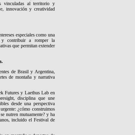
 vinculadas al territorio y
e, innovación y creatividad
intereses especiales como una
a y contribuir a romper la
reativas que permitan extender
a.
entes de Brasil y Argentina,
rtes de montaña y narrativa
eek Futures y Laethus Lab en
resight, disciplina que une
ibles desde una perspectiva
 urgente: ¿cómo construimos
e se nutren mutuamente? y ha
anos, incluido el Festival de