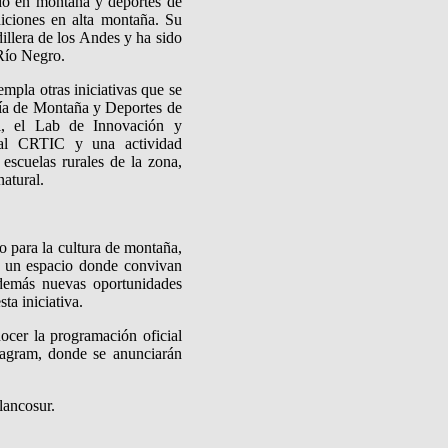
ado en montaña y deportes de
diciones en alta montaña. Su
illera de los Andes y ha sido
Río Negro.
pla otras iniciativas que se
afía de Montaña y Deportes de
al, el Lab de Innovación y
 al CRTIC y una actividad
 escuelas rurales de la zona,
atural.
 para la cultura de montaña,
r un espacio donde convivan
además nuevas oportunidades
ta iniciativa.
ocer la programación oficial
stagram, donde se anunciarán
lancosur.