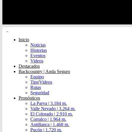
Inicio
Noticias
Historias
Eventos
Videos
Destacados
Backcountry | Anda Seguro
Equipo
Tips|Videos
Rutas
Seguridad
Pronósticos
La Parva | 3.184 m.
Valle Nevado | 3.264 m.
El Colorado | 2.910 m.
Corralco | 1.964 m.
Antillanca | 1.468 m.
Pucón | 1.720 m.