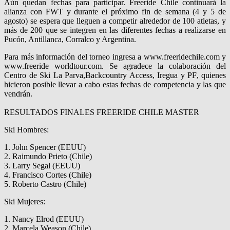
Aún quedan fechas para participar.
Freeride
Chile
continuará la
alianza con FWT
y durante el próximo fin de semana (4 y 5 de
agosto) s
e espera que
lleguen a
comp
etir
alrededor de
1
00 atletas
, y
más de 200 que se integren
en las diferentes fechas a realizarse en
Pucón, Antillanca
,
Corralco
y Argentina
.
Para más información del torneo ingresa a www.freeridechile.c
om
y
www.freeride worldtour.com. Se agradece la colaboración de
l
Centro de
Ski
La Parva,
Backcountry
Access
,
Iregua
y PF
, quienes
hicieron posible llevar a cabo estas fechas de competencia y las que
vendrán.
RESULTADOS FINALES FREERIDE CHILE
MASTER
Ski
Hombres:
1.
John Spencer (
EEUU
)
2.
Raimundo Prieto (Chile)
3.
Larry Segal (
EEUU
)
4.
Francisco Cortes (Chile)
5.
Roberto Castro (Chile)
Ski
Mujeres:
1.
Nancy
Elrod
(
EEUU
)
2.
Marcela
Weason
(Chile)