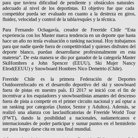
para que tuviera dificultad de pendiente y obstáculos naturales
adecuado al nivel de los deportistas
. El
objetivo
fue
que cada
competidor pueda ser evaluado en cuanto a la
destreza en giros,
fluidez, velocidad y control
de la tabla
/
esquíes y la técnica.
Para Fernando Ochagavía, creador de
Freeride
Chile “Esta
experiencia con los
Master
marca tendencia en un deporte que hasta
hace un año no tenía evaluación o ranking nacional. Hoy trabajamos
para que nadie quede fuera de
competitividad
y quienes disfruten del
deporte blanco, puedan desarrollarse profesionalmente en esta
matereia”. De esta manera se dio por ganador de la categoría
Master
Ski
Hombres a
John Spencer (EEUU)
,
Ski
Mujer
Nancy
Elrod
(EEUU) y
Snowboard Hombre
s
Nico Demetrio (Chile).
Freeride
Chile es la primera Federación de Deportes
Outdoor
enfocado en el desarrollo deportivo del
ski
y snowboard
fuera de pistas
en nuestro país.
E
l 2017 se inició
con el fin de
incentivar
a los esquiadores y
snowboardistas
amantes del descenso
fuera de pista
a competir en el
primer circuito nacional
y así
optar a
un
ranking por categorías
(Junior, Senior y Adultos)
. Además, se
realizó una alianza con las
clasificatorias de
Freeride
World
Tour
(FWT), dando la posibilidad a nacionales, sudamericanos e
internacionales de poder participar y sumar puntos en el hemisferio
sur
para luego darse cita en una final mundial
.