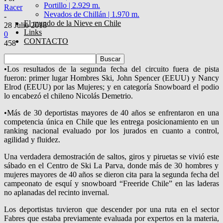
Portillo | 2.929 m.
Racer
Nevados de Chillán | 1.970 m.
-
El mundo de la Nieve en Chile
28 Julio 2018
Links
0
CONTACTO
458
•
Los resultados
de la segunda
fecha del circuito
fuera de pista
fueron:
primer lugar
Hombre
s
Ski
, John Spencer (
EEUU
)
y Nancy
Elrod
(EEUU) por las Mujeres;
y en categoría Snowboard el podio
lo encabezó el chileno Nicolás Demetrio.
•
Más de 30 deportistas mayores de 40 años se enfrentaron en una
competencia única en Chile que les entrega posicionamiento en un
ranking nacional evaluado por los jurados en cuanto a control,
agilidad y fluidez.
Una verdadera demostración
de
saltos, giros y piruetas
se
vivió
este
sábado
en el Centro de
Ski
La Parva, donde
más de 30
hombres y
mujeres mayores de 40 años
se dieron cita para la
segunda
fecha del
campeonato de esquí y snowboard
“
Freeride
Chile”
en las laderas
no aplanadas del recinto invernal.
Los deportistas tuvieron que descender
por una ruta en el sector
Fabres
que estaba
previamente evaluada por expertos en la materia,