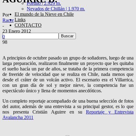
Portillo | 2.929 m.
Nevados de Chillán | 1.970 m.
El mundo de la Nieve en Chile
Por
Links
Racer
CONTACTO
-
23 Enero 2012
0
98
A principios de octubre pasado un grupo de soñadores, luego de una
larga preparación, realizaron finalmente un proyecto que les quitaba
el sueño hacía un par de años, se trataba de la primera competencia
de freeride de velocidad que se realiza en Chile, nada menos que
desde el cráter de un volcán activo. El escenario era el Villarrica,
con un gran día de sol y mejor nieve, la competencia fue un
espectáculo único y llena de momentos anecdóticos.
Un completo reportaje acompañado de una buena selección de fotos
del autor, además de una entrevista a su principal gestor, es lo que
nos presenta Cristián Aguirre en su
Reportaje y Entrevista
Avalancha 2011