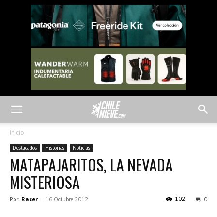
Inicio
Destacados
Historias
Noticias
MATAPAJARITOS, LA NEVADA
MISTERIOSA
Por
Racer
-
102
16 Octubre 2012
0