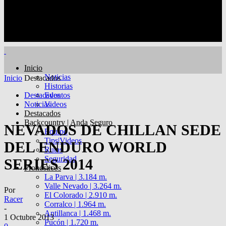
Inicio
Noticias
Inicio
Destacados
Historias
Destacados
Eventos
Noticias
Videos
Destacados
Backcountry | Anda Seguro
NEVADOS DE CHILLAN SEDE
Equipo
Tips|Videos
DEL ENDURO WORLD
Rutas
Seguridad
SERIES 2014
Pronósticos
La Parva | 3.184 m.
Valle Nevado | 3.264 m.
Por
El Colorado | 2.910 m.
Racer
Corralco | 1.964 m.
-
Antillanca | 1.468 m.
1 Octubre 2013
Pucón | 1.720 m.