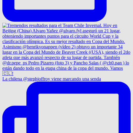
La chilena @stephjoffroy viene marcando una senda