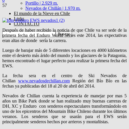
0
Portillo | 2.929 m.
57
Nevados de Chillán | 1.970 m.
El mundo de la Nieve en Chile
Links
CONTACTO
Después de haber recibido la noticia de que Chile va ser sede de la
primera fecha del Enduro World Series este 2014, las expectativas
eran altas de donde sería la carrera.
Luego de barajar más de 5 diferentes locaciones en 4000 kilómetros
entre el desierto más árido del mundo y los glaciares de la Patagonia,
hemos encontrado el lugar perfecto para realizar la primera fecha del
EWS.
La fecha sera en el centro de Ski Nevados de
Chillan
www.nevadosdechillan.com
Región del Bío Bío en las
fechas ya publicadas del 18 al 20 de abril del 2014.
Nevados de Chillan cuenta la experiencia de manejar por mas 5
años un Bike Park donde se han realizado muy buenas carreras de
DH, XC y Enduro con senderos espectaculares transformándolo en
uno de los epicentros del Mountain Bike Chileno durante los últimos
veranos. Los senderos que se usarán para el EWS serán
principalmente senderos hechos por arrieros y montañistas.