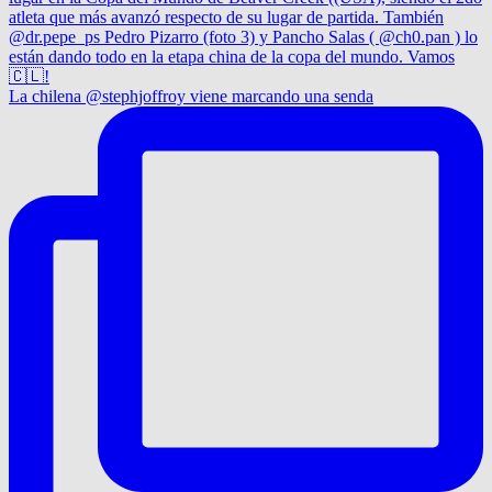
La chilena @stephjoffroy viene marcando una senda