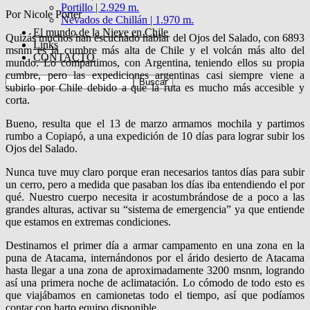
Portillo | 2.929 m.
Por Nicole Porter
Nevados de Chillán | 1.970 m.
El mundo de la Nieve en Chile
Quizás muchos han escuchado hablar del Ojos del Salado, con 6893
Links
msnm es la cumbre más alta de Chile y el volcán más alto del
CONTACTO
mundo. Lo compartimos, con Argentina, teniendo ellos su propia
cumbre, pero las expediciones argentinas casi siempre viene a
subirlo por Chile debido a que la ruta es mucho más accesible y
corta.
Bueno, resulta que el 13 de marzo armamos mochila y partimos
rumbo a Copiapó, a una expedición de 10 días para lograr subir los
Ojos del Salado.
Nunca tuve muy claro porque eran necesarios tantos días para subir
un cerro, pero a medida que pasaban los días iba entendiendo el por
qué. Nuestro cuerpo necesita ir acostumbrándose de a poco a las
grandes alturas, activar su “sistema de emergencia” ya que entiende
que estamos en extremas condiciones.
Destinamos el primer día a armar campamento en una zona en la
puna de Atacama, internándonos por el árido desierto de Atacama
hasta llegar a una zona de aproximadamente 3200 msnm, logrando
así una primera noche de aclimatación. Lo cómodo de todo esto es
que viajábamos en camionetas todo el tiempo, así que podíamos
contar con harto equipo disponible.