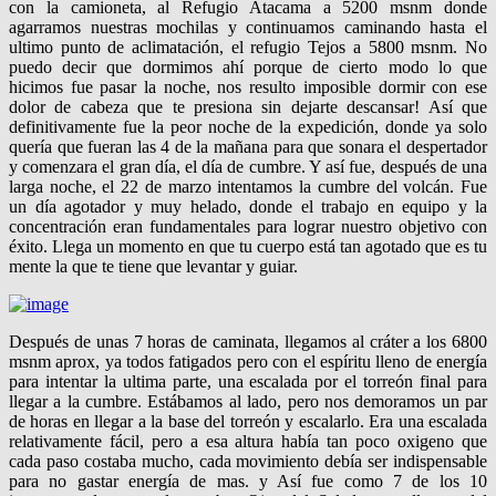
con la camioneta, al Refugio Atacama a 5200 msnm donde
agarramos nuestras mochilas y continuamos caminando hasta el
ultimo punto de aclimatación, el refugio Tejos a 5800 msnm. No
puedo decir que dormimos ahí porque de cierto modo lo que
hicimos fue pasar la noche, nos resulto imposible dormir con ese
dolor de cabeza que te presiona sin dejarte descansar! Así que
definitivamente fue la peor noche de la expedición, donde ya solo
quería que fueran las 4 de la mañana para que sonara el despertador
y comenzara el gran día, el día de cumbre. Y así fue, después de una
larga noche, el 22 de marzo intentamos la cumbre del volcán. Fue
un día agotador y muy helado, donde el trabajo en equipo y la
concentración eran fundamentales para lograr nuestro objetivo con
éxito. Llega un momento en que tu cuerpo está tan agotado que es tu
mente la que te tiene que levantar y guiar.
Después de unas 7 horas de caminata, llegamos al cráter a los 6800
msnm aprox, ya todos fatigados pero con el espíritu lleno de energía
para intentar la ultima parte, una escalada por el torreón final para
llegar a la cumbre. Estábamos al lado, pero nos demoramos un par
de horas en llegar a la base del torreón y escalarlo. Era una escalada
relativamente fácil, pero a esa altura había tan poco oxigeno que
cada paso costaba mucho, cada movimiento debía ser indispensable
para no gastar energía de mas. y Así fue como 7 de los 10