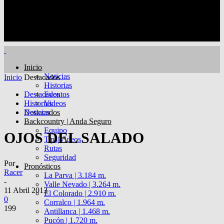
Inicio
Noticias
Inicio
Destacados
Historias
Destacados
Eventos
Historias
Videos
Destacados
Noticias
Backcountry | Anda Seguro
Equipo
OJOS DEL SALADO
Tips|Videos
Rutas
Seguridad
Por
Pronósticos
Racer
La Parva | 3.184 m.
-
Valle Nevado | 3.264 m.
11 Abril 2013
El Colorado | 2.910 m.
0
Corralco | 1.964 m.
199
Antillanca | 1.468 m.
Pucón | 1.720 m.