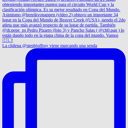
La chilena @stephjoffroy viene marcando una senda