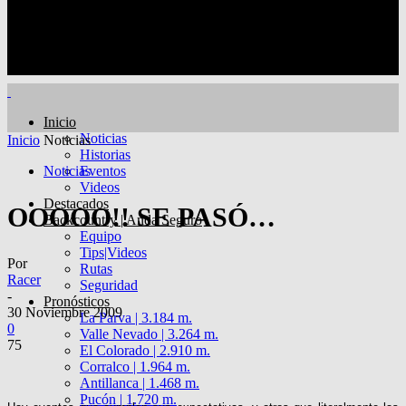
Inicio
Noticias
Inicio
Noticias
Historias
Noticias
Eventos
Videos
Destacados
OOOOO!! SE PASÓ…
Backcountry | Anda Seguro
Equipo
Tips|Videos
Por
Rutas
Racer
Seguridad
-
Pronósticos
30 Noviembre 2009
La Parva | 3.184 m.
0
Valle Nevado | 3.264 m.
75
El Colorado | 2.910 m.
Corralco | 1.964 m.
Antillanca | 1.468 m.
Pucón | 1.720 m.