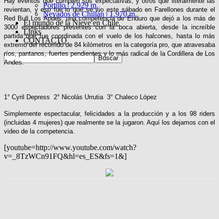
Hay eventos que cumplen sus expectativas, y otros que literalmente las
Portillo | 2.929 m.
revientan, y eso fue lo que se vio este sábado en Farellones durante el
Nevados de Chillán | 1.970 m.
Red Bull Los Andes, una competencia de Enduro que dejó a los más de
El mundo de la Nieve en Chile
3000 espectadores presentes con la boca abierta, desde la increíble
Links
partida que fue coordinada con el vuelo de los halcones, hasta lo más
CONTACTO
extremo del recorrido de 84 kilómetros en la categoría pro, que atravesaba
ríos, pantanos, fuertes pendientes y lo más radical de
la Cordillera
de Los
Andes.
1° C
yril Depress  2° Nicolás Urrutia  3° Chaleco López
Simplemente espectacular, felicidades a la producción y a los 98 riders
(incluidas 4 mujeres) que realmente se la jugaron. Aquí los dejamos con el
video de la competencia.
[youtube=http://www.youtube.com/watch?
v=_8TzWCn91FQ&hl=es_ES&fs=1&]