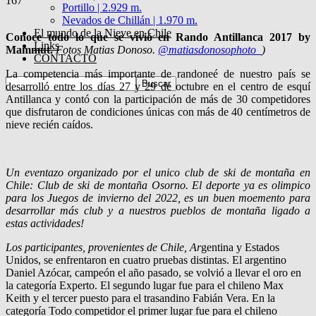
167
Portillo | 2.929 m.
Nevados de Chillán | 1.970 m.
El mundo de la Nieve en Chile
Conoce todo lo que se vivió en Rando Antillanca 2017 by
Links
Mammut.
Fotos Matias Donoso.
@matiasdonosophoto_
)
CONTACTO
La competencia más importante de randoneé de nuestro país se
desarrolló entre los días 27 y 29 de octubre en el centro de esquí
Antillanca y contó con la participación de más de 30 competidores
que disfrutaron de condiciones únicas con más de 40 centímetros de
nieve recién caídos.
Un eventazo organizado por el unico club de ski de montaña en
Chile: Club de ski de montaña Osorno. El deporte ya es olimpico
para los Juegos de invierno del 2022, es un buen moemento para
desarrollar más club y a nuestros pueblos de montaña ligado a
estas actividades!
Los participantes, provenientes de Chile, Ar
gentina y Estados
Unidos, se enfrentaron en cuatro pruebas distintas. El argentino
Daniel Azócar, campeón el año pasado, se volvió a llevar el oro en
la categoría Experto. El segundo lugar fue para el chileno Max
Keith y el tercer puesto para el trasandino Fabián Vera. En la
categoría Todo competidor el primer lugar fue para el chileno