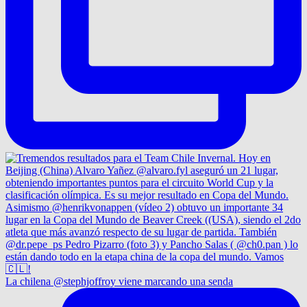
La chilena @stephjoffroy viene marcando una senda