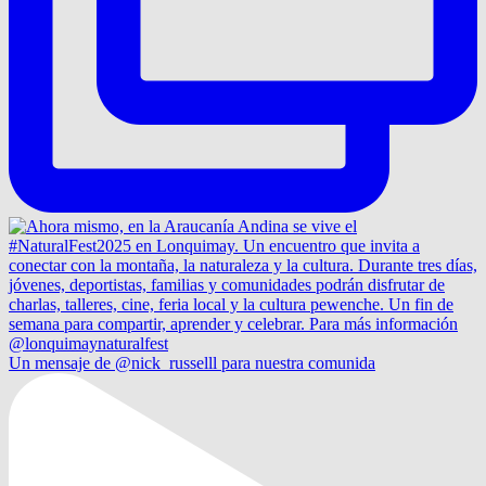
Un mensaje de @nick_russelll para nuestra comunida