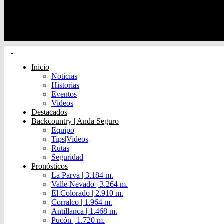
Inicio
Noticias
Historias
Eventos
Videos
Destacados
Backcountry | Anda Seguro
Equipo
Tips|Videos
Rutas
Seguridad
Pronósticos
La Parva | 3.184 m.
Valle Nevado | 3.264 m.
El Colorado | 2.910 m.
Corralco | 1.964 m.
Antillanca | 1.468 m.
Pucón | 1.720 m.