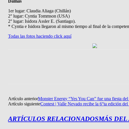
Damas
1er lugar: Claudia Aliaga (Chillán)
2° lugar: Cyntia Tommson (USA)
2° lugar: Isidora Assler E. (Santiago).
* Cyntia e Isidora llegaron al mismo tiempo al final de la competen
Todas las fotos haciendo click aquí
Artículo anterior
Monster Energy “Yes You Can” fue una fiesta del 
Artículo siguiente
Contest | Valle Nevado recibe la 6°ta edición d
ARTÍCULOS RELACIONADOS
MÁS DEL