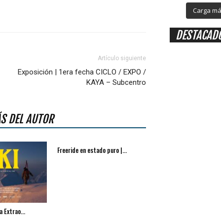
Carga más
DESTACAD
Artículo siguiente
Exposición | 1era fecha CICLO / EXPO /
KAYA – Subcentro
S DEL AUTOR
Freeride en estado puro |...
a Extrao...