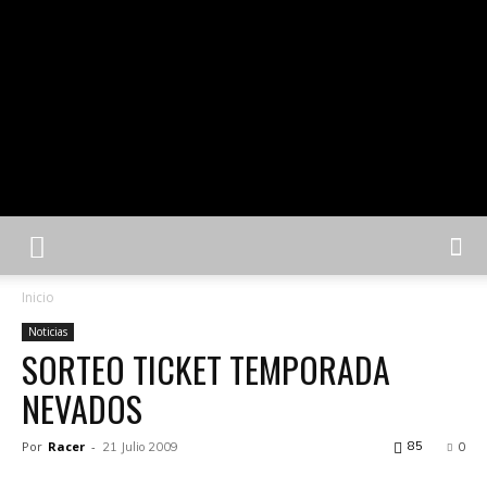
Inicio
Noticias
SORTEO TICKET TEMPORADA
NEVADOS
Por
Racer
-
85
21 Julio 2009
0